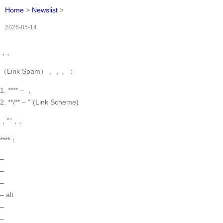
Home
>
Newslist
>
2026-05-14
，。
（Link Spam），，。：
1. **** – ，
2. **/** – “”(Link Scheme)
，””，。
****：
–
–
–
– alt
–
–